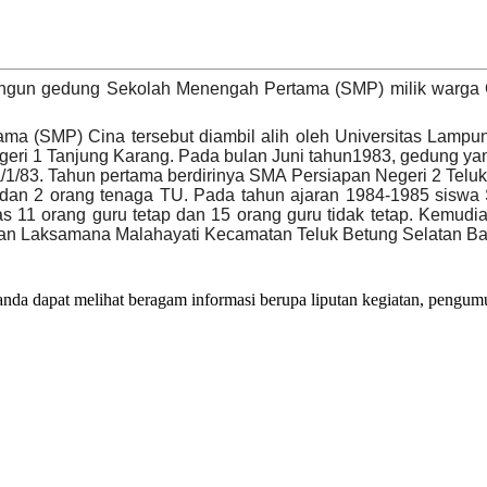
angun gedung Sekolah Menengah Pertama (SMP) milik warga C
(SMP) Cina tersebut diambil alih oleh Universitas Lampung 
Negeri 1 Tanjung Karang. Pada bulan Juni tahun1983, gedung 
83. Tahun pertama berdirinya SMA Persiapan Negeri 2 Teluk B
 dan 2 orang tenaga TU. Pada tahun ajaran 1984-1985 siswa
tas 11 orang guru tetap dan 15 orang guru tidak tetap. Kemud
alan Laksamana Malahayati Kecamatan Teluk Betung Selatan 
da dapat melihat beragam informasi berupa liputan kegiatan, pengumum