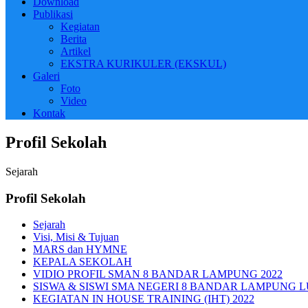
Download
Publikasi
Kegiatan
Berita
Artikel
EKSTRA KURIKULER (EKSKUL)
Galeri
Foto
Video
Kontak
Profil Sekolah
Sejarah
Profil Sekolah
Sejarah
Visi, Misi & Tujuan
MARS dan HYMNE
KEPALA SEKOLAH
VIDIO PROFIL SMAN 8 BANDAR LAMPUNG 2022
SISWA & SISWI SMA NEGERI 8 BANDAR LAMPUNG 
KEGIATAN IN HOUSE TRAINING (IHT) 2022