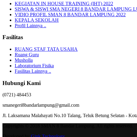
KEGIATAN IN HOUSE TRAINING (IHT) 2022
SISWA & SISWI SMA NEGERI 8 BANDAR LAMPUNG 
VIDIO PROFIL SMAN 8 BANDAR LAMPUNG 2022
KEPALA SEKOLAH
Profil Lainnya ..
Fasilitas
RUANG STAF TATA USAHA
Ruang Guru
Musholla
Laboratorium Fisika
Fasilitas Lainnya ..
Hubungi Kami
(0721) 484453
smanegeri8bandarlampung@gmail.com
Jl. Laksamana Malahayati No.10 Talang, Teluk Betung Selatan - 
Copyrights © 2018 SMAN 8 Bandar Lampung. All rights reserved.
Developed by
Gink Technology